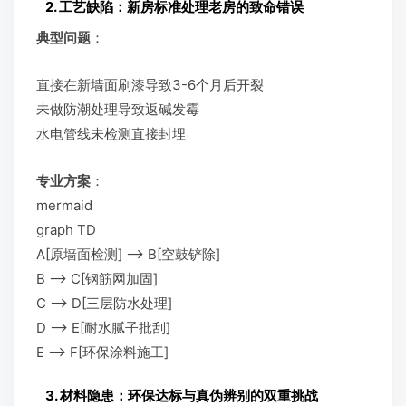
2. 工艺缺陷：新房标准处理老房的致命错误
典型问题
：
直接在新墙面刷漆导致3-6个月后开裂
未做防潮处理导致返碱发霉
水电管线未检测直接封埋
专业方案
：
mermaid
graph TD
A[原墙面检测] –> B[空鼓铲除]
B –> C[钢筋网加固]
C –> D[三层防水处理]
D –> E[耐水腻子批刮]
E –> F[环保涂料施工]
3. 材料隐患：环保达标与真伪辨别的双重挑战