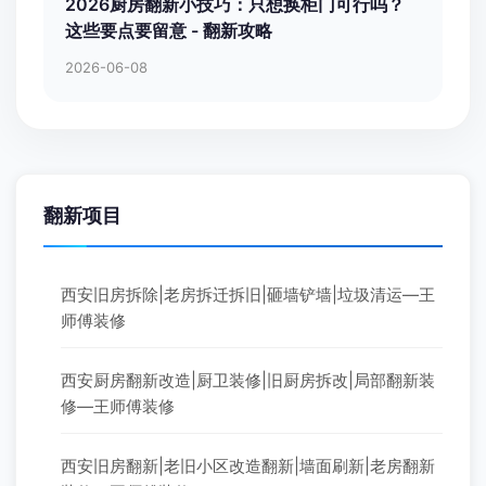
2026厨房翻新小技巧：只想换柜门可行吗？
这些要点要留意 - 翻新攻略
2026-06-08
翻新项目
西安旧房拆除|老房拆迁拆旧|砸墙铲墙|垃圾清运—王
师傅装修
西安厨房翻新改造|厨卫装修|旧厨房拆改|局部翻新装
修—王师傅装修
西安旧房翻新|老旧小区改造翻新|墙面刷新|老房翻新