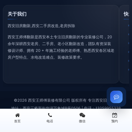
关于我们
快
西安旧房翻新,西安二手房改造,老房拆除
西安王师傅翻新是西安本土专注旧房翻新的专业装修公司，20
余年深耕西安老房、二手房、老小区翻新改造，团队有资深装
修设计师、拥有 20 + 年施工经验的老师傅、熟悉西安各区域老
房户型特点、水电改造难点、装修政策要求。
©2026 西安王师傅装修有限公司 版权所有 专注西安旧房翻新
地址：西安三桥新街华润万象城B座0506 | 电话：13259955338
首页
电话
微信
预约
西安旧房拆除|老房拆迁拆旧|砸墙铲墙|垃圾清运—王师傅装修
西安厨房翻新改造|厨卫装修|旧厨房拆改|局部翻新装修—王师傅装修