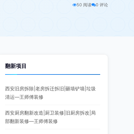
50 阅读
0 评论
翻新项目
西安旧房拆除|老房拆迁拆旧|砸墙铲墙|垃圾
清运—王师傅装修
西安厨房翻新改造|厨卫装修|旧厨房拆改|局
部翻新装修—王师傅装修