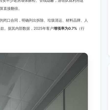
。西安不少老房墙体酥松、管线隐蔽，游击队就利用这
预算直接翻倍。
的闭口合同，明确列出拆除、垃圾清运、材料品牌、人
款。据其内部数据，2025年客户
增项率为0.7%
（行