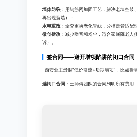
墙体防裂
：用钢筋网加固工艺，解决老墙空鼓、
再出现裂墙）；
水电重改
：全套更换老化管线，分槽走管适配
微创拆改
：减少噪音和粉尘，适合家属院老人多
诉）。
签合同——避开增项陷阱的闭口合同
西安业主最恨“低价引流+后期增项”，比如拆
选闭口合同
：王师傅团队的合同列明所有费用