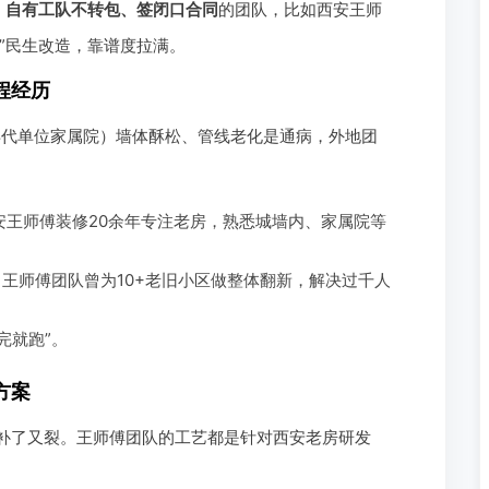
、自有工队不转包、签闭口合同
的团队，比如西安王师
业”民生改造，靠谱度拉满。
程经历
年代单位家属院）墙体酥松、管线老化是通病，外地团
安王师傅装修20余年专注老房，熟悉城墙内、家属院等
，王师傅团队曾为10+老旧小区做整体翻新，解决过千人
完就跑”。
方案
裂补了又裂。王师傅团队的工艺都是针对西安老房研发