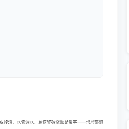
皮掉渣、水管漏水、厨房瓷砖空鼓是常事——想局部翻