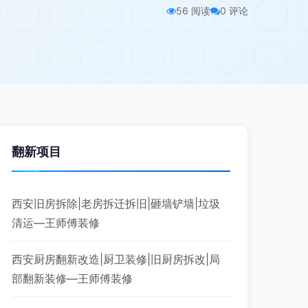
56 阅读
0 评论
翻新项目
西安旧房拆除|老房拆迁拆旧|砸墙铲墙|垃圾
清运—王师傅装修
西安厨房翻新改造|厨卫装修|旧厨房拆改|局
部翻新装修—王师傅装修