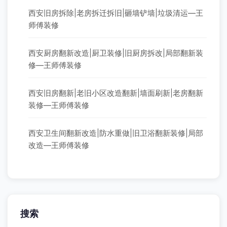
西安旧房拆除|老房拆迁拆旧|砸墙铲墙|垃圾清运—王
师傅装修
西安厨房翻新改造|厨卫装修|旧厨房拆改|局部翻新装
修—王师傅装修
西安旧房翻新|老旧小区改造翻新|墙面刷新|老房翻新
装修—王师傅装修
西安卫生间翻新改造|防水重做|旧卫浴翻新装修|局部
改造—王师傅装修
搜索