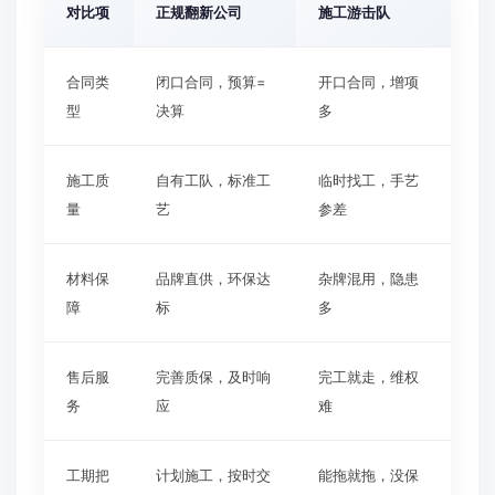
对比项
正规翻新公司
施工游击队
合同类
闭口合同，预算=
开口合同，增项
型
决算
多
施工质
自有工队，标准工
临时找工，手艺
量
艺
参差
材料保
品牌直供，环保达
杂牌混用，隐患
障
标
多
售后服
完善质保，及时响
完工就走，维权
务
应
难
工期把
计划施工，按时交
能拖就拖，没保