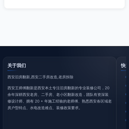
关于我们
快
西安旧房翻新,西安二手房改造,老房拆除
西安王师傅翻新是西安本土专注旧房翻新的专业装修公司，20
余年深耕西安老房、二手房、老小区翻新改造，团队有资深装
修设计师、拥有 20 + 年施工经验的老师傅、熟悉西安各区域老
房户型特点、水电改造难点、装修政策要求。