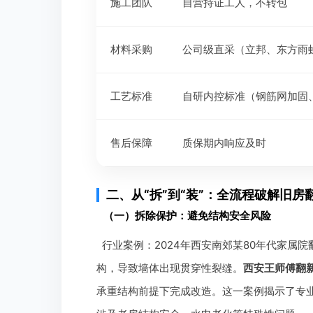
施工团队
自营持证工人，不转包
材料采购
公司级直采（立邦、东方雨
工艺标准
自研内控标准（钢筋网加固
售后保障
质保期内响应及时
二、从“拆”到“装”：全流程破解旧房
（一）拆除保护：避免结构安全风险
行业案例：2024年西安南郊某80年代家属
构，导致墙体出现贯穿性裂缝。
西安王师傅翻
承重结构前提下完成改造。这一案例揭示了专