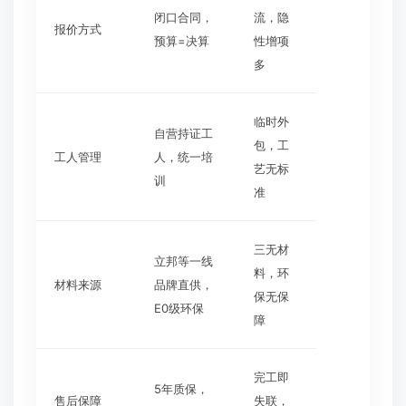
闭口合同，
流，隐
报价方式
预算=决算
性增项
多
临时外
自营持证工
包，工
工人管理
人，统一培
艺无标
训
准
三无材
立邦等一线
料，环
材料来源
品牌直供，
保无保
E0级环保
障
完工即
5年质保，
售后保障
失联，