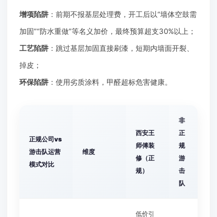
增项陷阱
：前期不报基层处理费，开工后以“墙体空鼓需
加固”“防水重做”等名义加价，最终预算超支30%以上；
工艺陷阱
：跳过基层加固直接刷漆，短期内墙面开裂、
掉皮；
环保陷阱
：使用劣质涂料，甲醛超标危害健康。
非
西安王
正
正规公司vs
师傅装
规
游击队运营
维度
修（正
游
模式对比
规）
击
队
低价引