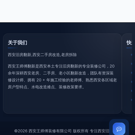
关于我们
快
西安旧房翻新,西安二手房改造,老房拆除
西安王师傅翻新是西安本土专注旧房翻新的专业装修公司，20
余年深耕西安老房、二手房、老小区翻新改造，团队有资深装
修设计师、拥有 20 + 年施工经验的老师傅、熟悉西安各区域老
房户型特点、水电改造难点、装修政策要求。
©2026 西安王师傅装修有限公司 版权所有 专注西安旧房翻新