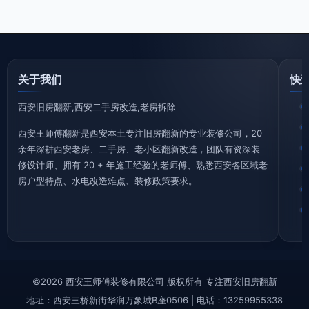
关于我们
快
西安旧房翻新,西安二手房改造,老房拆除
西安王师傅翻新是西安本土专注旧房翻新的专业装修公司，20
余年深耕西安老房、二手房、老小区翻新改造，团队有资深装
修设计师、拥有 20 + 年施工经验的老师傅、熟悉西安各区域老
房户型特点、水电改造难点、装修政策要求。
©2026 西安王师傅装修有限公司 版权所有 专注西安旧房翻新
地址：西安三桥新街华润万象城B座0506 | 电话：13259955338