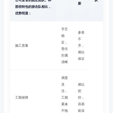
公司直管的固定团队。和
队
新
那些转包的游击队相比，
优势明显：
手艺
参差
稳
不
定，
施工质量
齐，
责任
难以
归属
保证
清晰
调度
灵
难以
活，
把
工期保障
工期
控，
紧凑
容易
不拖
延误