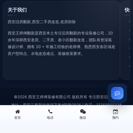
关于我们
快
西安旧房翻新,西安二手房改造,老房拆除
西安王师傅翻新是西安本土专注旧房翻新的专业装修公司，20
余年深耕西安老房、二手房、老小区翻新改造，团队有资深装
修设计师、拥有 20 + 年施工经验的老师傅、熟悉西安各区域老
房户型特点、水电改造难点、装修政策要求。
©2026 西安王师傅装修有限公司 版权所有 专注西安旧房翻新
地址：西安三桥新街华润万象城B座0506 | 电话：13259955338
首页
电话
微信
预约
西安旧房拆除|老房拆迁拆旧|砸墙铲墙|垃圾清运—王师傅装修
西安厨房翻新改造|厨卫装修|旧厨房拆改|局部翻新装修—王师傅装修