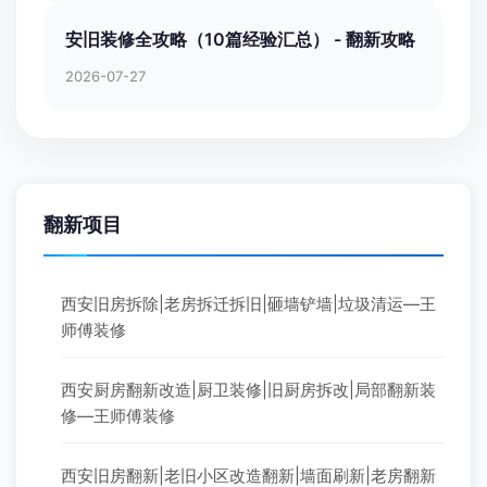
安旧装修全攻略（10篇经验汇总） - 翻新攻略
2026-07-27
翻新项目
西安旧房拆除|老房拆迁拆旧|砸墙铲墙|垃圾清运—王
师傅装修
西安厨房翻新改造|厨卫装修|旧厨房拆改|局部翻新装
修—王师傅装修
西安旧房翻新|老旧小区改造翻新|墙面刷新|老房翻新