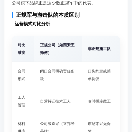
公司旗下品牌正是这少数正规军中的代表。
正规军与游击队的本质区别
运营模式对比分析
对比
正规公司（如西安王
非正规施工队
维度
师傅）
合同
闭口合同明确责任条
口头约定或简
形式
款
单协议
工人
自营持证技术工人
临时拼凑散工
管理
材料
公司级直采（立邦等
市场零采无保
供应
品牌）
障