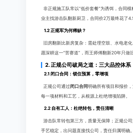
非正规施工队常以“低价套餐”为诱饵，合同模
业主找游击队翻新厨卫，合同价2万最终花了4
1.2 正规军为何稀缺？
旧房翻新比新房复杂：需处理空鼓、水电老化
愿深耕这一“苦赛道”，而王师傅翻新20年只
2. 正规公司破局之道：三大品控体系
2.1 闭口合同：锁住预算，零增项
正规公司通过
闭口合同
明确所有项目和报价，
每一项材料和工艺，从根源上杜绝增项陷阱。
2.2 自有工人：杜绝转包，责任清晰
游击队常转包第三方，质量无保障；正规公司
手艺稳定，出问题直接找公司，责任归属明确