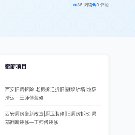
36 阅读
0 评论
翻新项目
西安旧房拆除|老房拆迁拆旧|砸墙铲墙|垃圾
清运—王师傅装修
西安厨房翻新改造|厨卫装修|旧厨房拆改|局
部翻新装修—王师傅装修