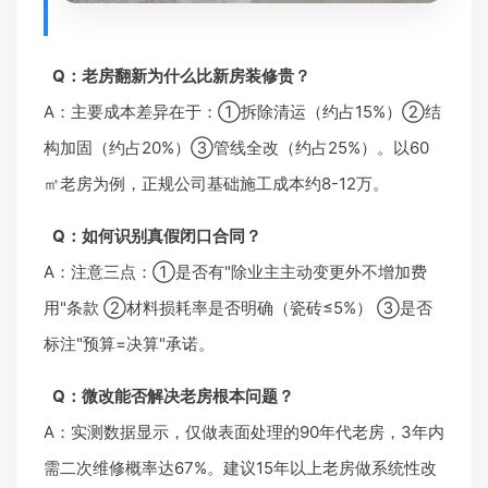
Q：老房翻新为什么比新房装修贵？
A：主要成本差异在于：①拆除清运（约占15%）②结
构加固（约占20%）③管线全改（约占25%）。以60
㎡老房为例，正规公司基础施工成本约8-12万。
Q：如何识别真假闭口合同？
A：注意三点：①是否有"除业主主动变更外不增加费
用"条款 ②材料损耗率是否明确（瓷砖≤5%） ③是否
标注"预算=决算"承诺。
Q：微改能否解决老房根本问题？
A：实测数据显示，仅做表面处理的90年代老房，3年内
需二次维修概率达67%。建议15年以上老房做系统性改