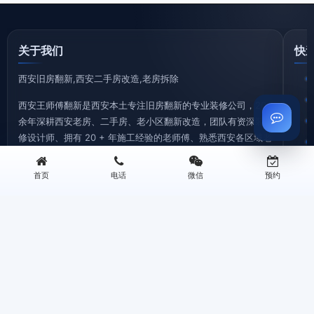
关于我们
快
西安旧房翻新,西安二手房改造,老房拆除
西安王师傅翻新是西安本土专注旧房翻新的专业装修公司，20
余年深耕西安老房、二手房、老小区翻新改造，团队有资深装
修设计师、拥有 20 + 年施工经验的老师傅、熟悉西安各区域老
房户型特点、水电改造难点、装修政策要求。
首页
电话
微信
预约
©2026 西安王师傅装修有限公司 版权所有 专注西安旧房翻新
地址：西安三桥新街华润万象城B座0506 | 电话：13259955338
西安旧房拆除|老房拆迁拆旧|砸墙铲墙|垃圾清运—王师傅装修