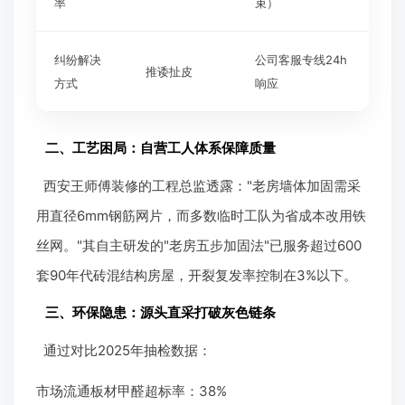
率
束）
纠纷解决
公司客服专线24h
推诿扯皮
方式
响应
二、工艺困局：自营工人体系保障质量
西安王师傅装修的工程总监透露："老房墙体加固需采
用直径6mm钢筋网片，而多数临时工队为省成本改用铁
丝网。"其自主研发的"老房五步加固法"已服务超过600
套90年代砖混结构房屋，开裂复发率控制在3%以下。
三、环保隐患：源头直采打破灰色链条
通过对比2025年抽检数据：
市场流通板材甲醛超标率：38%