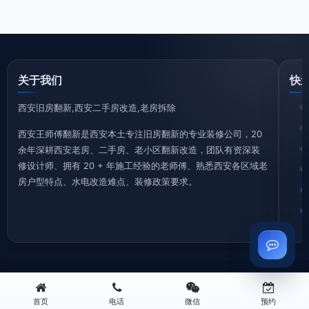
关于我们
快
西安旧房翻新,西安二手房改造,老房拆除
西安王师傅翻新是西安本土专注旧房翻新的专业装修公司，20
余年深耕西安老房、二手房、老小区翻新改造，团队有资深装
修设计师、拥有 20 + 年施工经验的老师傅、熟悉西安各区域老
房户型特点、水电改造难点、装修政策要求。
©2026 西安王师傅装修有限公司 版权所有 专注西安旧房翻新
地址：西安三桥新街华润万象城B座0506 | 电话：13259955338
首页
电话
微信
预约