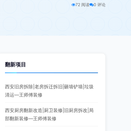
72 阅读
0 评论
翻新项目
西安旧房拆除|老房拆迁拆旧|砸墙铲墙|垃圾
清运—王师傅装修
西安厨房翻新改造|厨卫装修|旧厨房拆改|局
部翻新装修—王师傅装修