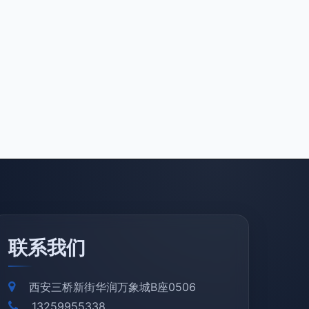
联系我们
西安三桥新街华润万象城B座0506
13259955338