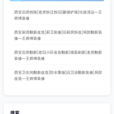
西安旧房拆除|老房拆迁拆旧|砸墙铲墙|垃圾清运—王
师傅装修
西安厨房翻新改造|厨卫装修|旧厨房拆改|局部翻新装
修—王师傅装修
西安旧房翻新|老旧小区改造翻新|墙面刷新|老房翻新
装修—王师傅装修
西安卫生间翻新改造|防水重做|旧卫浴翻新装修|局部
改造—王师傅装修
搜索