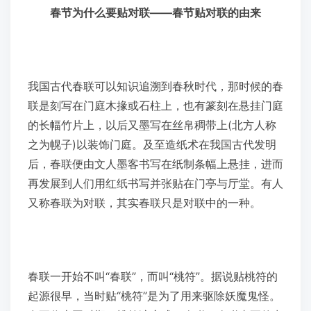
春节为什么要贴对联——春节贴对联的由来
我国古代春联可以知识追溯到春秋时代，那时候的春
联是刻写在门庭木掾或石柱上，也有篆刻在悬挂门庭
的长幅竹片上，以后又墨写在丝帛稠带上(北方人称
之为幌子)以装饰门庭。及至造纸术在我国古代发明
后，春联便由文人墨客书写在纸制条幅上悬挂，进而
再发展到人们用红纸书写并张贴在门亭与厅堂。有人
又称春联为对联，其实春联只是对联中的一种。
春联一开始不叫“春联”，而叫“桃符”。据说贴桃符的
起源很早，当时贴“桃符”是为了用来驱除妖魔鬼怪。