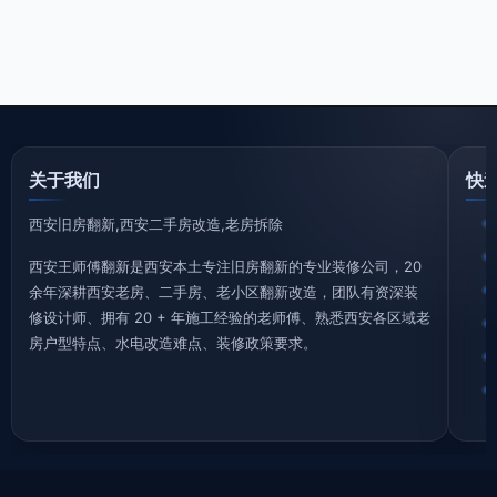
关于我们
快
西安旧房翻新,西安二手房改造,老房拆除
西安王师傅翻新是西安本土专注旧房翻新的专业装修公司，20
余年深耕西安老房、二手房、老小区翻新改造，团队有资深装
修设计师、拥有 20 + 年施工经验的老师傅、熟悉西安各区域老
房户型特点、水电改造难点、装修政策要求。