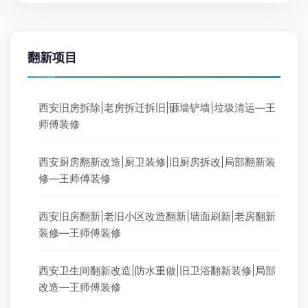
翻新项目
西安旧房拆除|老房拆迁拆旧|砸墙铲墙|垃圾清运—王
师傅装修
西安厨房翻新改造|厨卫装修|旧厨房拆改|局部翻新装
修—王师傅装修
西安旧房翻新|老旧小区改造翻新|墙面刷新|老房翻新
装修—王师傅装修
西安卫生间翻新改造|防水重做|旧卫浴翻新装修|局部
改造—王师傅装修