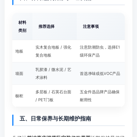
材料
推荐选择
注意事项
类别
实木复合地板 / 强化
注意防潮防虫，选择E1
地板
复合地板
级环保产品
乳胶漆 / 微水泥 / 艺
墙面
首选净味或低VOC产品
术涂料
多层板 / 石英石台面
五金件选品牌产品确保
橱柜
/ PET门板
耐用性
五、日常保养与长期维护指南