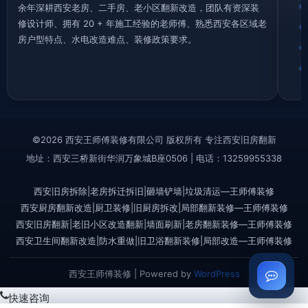
余年深耕西安老房、二手房、老小区翻新改造，团队有资深装
修设计师、拥有 20 + 年施工经验的老师傅、熟悉西安各区域老
房户型特点、水电改造难点、装修政策要求。
©2026 西安王师傅装修有限公司 版权所有 专注西安旧房翻新
地址：西安三桥新街华润万象城B座0506 | 电话：13259955338
西安旧房拆除|老房拆迁拆旧|砸墙铲墙|垃圾清运—王师傅装修
西安厨房翻新改造|厨卫装修|旧厨房拆改|局部翻新装修—王师傅装修
西安旧房翻新|老旧小区改造翻新|墙面刷新|老房翻新装修—王师傅装修
西安卫生间翻新改造|防水重做|旧卫浴翻新装修|局部改造—王师傅装修
西安王师傅装修 | Powered by
WordPress
快速咨询