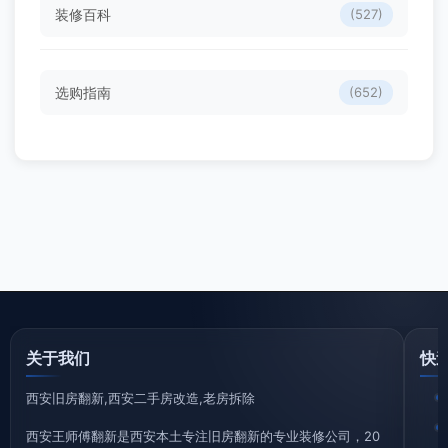
装修百科
(527)
选购指南
(652)
关于我们
快
西安旧房翻新,西安二手房改造,老房拆除
西安王师傅翻新是西安本土专注旧房翻新的专业装修公司，20