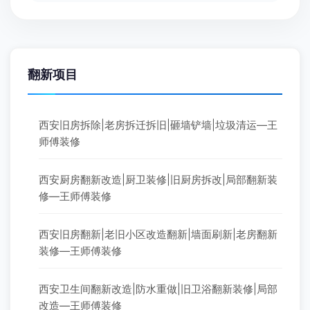
翻新项目
西安旧房拆除|老房拆迁拆旧|砸墙铲墙|垃圾清运—王
师傅装修
西安厨房翻新改造|厨卫装修|旧厨房拆改|局部翻新装
修—王师傅装修
西安旧房翻新|老旧小区改造翻新|墙面刷新|老房翻新
装修—王师傅装修
西安卫生间翻新改造|防水重做|旧卫浴翻新装修|局部
改造—王师傅装修