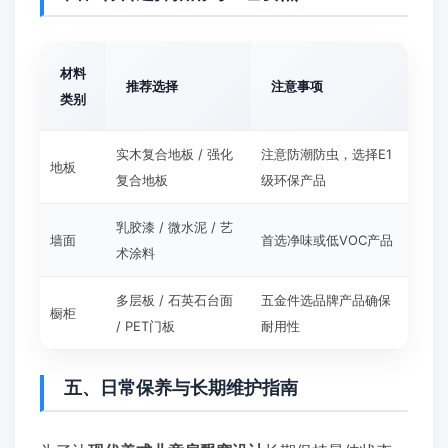
材料
推荐选择
注意事项
类别
实木复合地板 / 强化
注意防潮防虫，选择E1
地板
复合地板
级环保产品
乳胶漆 / 微水泥 / 艺
墙面
首选净味或低VOC产品
术涂料
多层板 / 石英石台面
五金件选品牌产品确保
橱柜
/ PET门板
耐用性
五、日常保养与长期维护指南