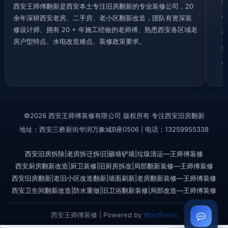
西安王师傅翻新是西安本土专注旧房翻新的专业装修公司，20
余年深耕西安老房、二手房、老小区翻新改造，团队有资深装
修设计师、拥有 20 + 年施工经验的老师傅、熟悉西安各区域老
房户型特点、水电改造难点、装修政策要求。
©2026 西安王师傅装修有限公司 版权所有 专注西安旧房翻新
地址：西安三桥新街华润万象城B座0506 | 电话：13259955338
西安旧房拆除|老房拆迁拆旧|砸墙铲墙|垃圾清运—王师傅装修
西安厨房翻新改造|厨卫装修|旧厨房拆改|局部翻新装修—王师傅装修
西安旧房翻新|老旧小区改造翻新|墙面刷新|老房翻新装修—王师傅装修
西安卫生间翻新改造|防水重做|旧卫浴翻新装修|局部改造—王师傅装修
西安王师傅装修 | Powered by
WordPress