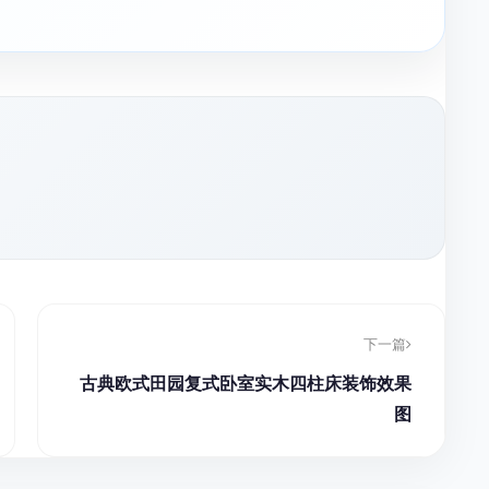
下一篇
古典欧式田园复式卧室实木四柱床装饰效果
图