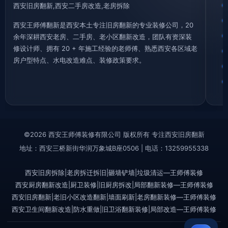
西安旧房翻新,西安二手房改造,老房拆除
西安王师傅翻新是西安本土专注旧房翻新的专业装修公司，20
余年深耕西安老房、二手房、老小区翻新改造，团队有资深装
修设计师、拥有 20 + 年施工经验的老师傅、熟悉西安各区域老
房户型特点、水电改造难点、装修政策要求。
©2026 西安王师傅装修有限公司 版权所有 专注西安旧房翻新
地址：西安三桥新街华润万象城B座0506 | 电话：13259955338
西安旧房拆除|老房拆迁拆旧|砸墙铲墙|垃圾清运—王师傅装修
西安厨房翻新改造|厨卫装修|旧厨房拆改|局部翻新装修—王师傅装修
西安旧房翻新|老旧小区改造翻新|墙面刷新|老房翻新装修—王师傅装修
西安卫生间翻新改造|防水重做|旧卫浴翻新装修|局部改造—王师傅装修