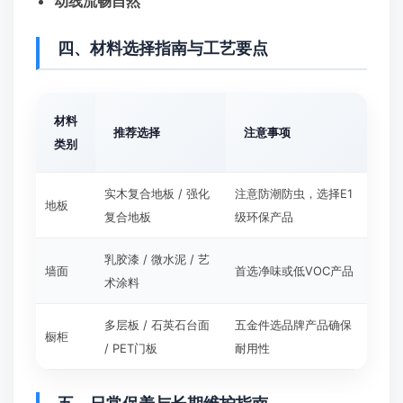
动线流畅自然
四、材料选择指南与工艺要点
材料
推荐选择
注意事项
类别
实木复合地板 / 强化
注意防潮防虫，选择E1
地板
复合地板
级环保产品
乳胶漆 / 微水泥 / 艺
墙面
首选净味或低VOC产品
术涂料
多层板 / 石英石台面
五金件选品牌产品确保
橱柜
/ PET门板
耐用性