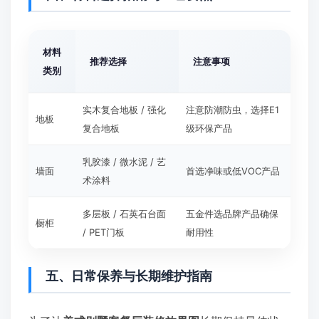
材料
推荐选择
注意事项
类别
实木复合地板 / 强化
注意防潮防虫，选择E1
地板
复合地板
级环保产品
乳胶漆 / 微水泥 / 艺
墙面
首选净味或低VOC产品
术涂料
多层板 / 石英石台面
五金件选品牌产品确保
橱柜
/ PET门板
耐用性
五、日常保养与长期维护指南