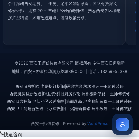
余年深耕西安老房、二手房、老小区翻新改造，团队有资深装
修设计师、拥有 20 + 年施工经验的老师傅、熟悉西安各区域老
房户型特点、水电改造难点、装修政策要求。
©2026 西安王师傅装修有限公司 版权所有 专注西安旧房翻新
地址：西安三桥新街华润万象城B座0506 | 电话：13259955338
西安旧房拆除|老房拆迁拆旧|砸墙铲墙|垃圾清运—王师傅装修
西安厨房翻新改造|厨卫装修|旧厨房拆改|局部翻新装修—王师傅装修
西安旧房翻新|老旧小区改造翻新|墙面刷新|老房翻新装修—王师傅装修
西安卫生间翻新改造|防水重做|旧卫浴翻新装修|局部改造—王师傅装修
西安王师傅装修 | Powered by
WordPress
快速咨询