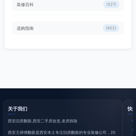
装修百科
(527)
选购指南
(652)
关于我们
快
西安旧房翻新,西安二手房改造,老房拆除
西安王师傅翻新是西安本土专注旧房翻新的专业装修公司，20