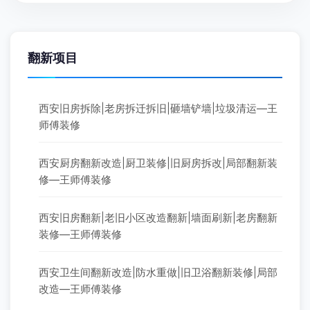
翻新项目
西安旧房拆除|老房拆迁拆旧|砸墙铲墙|垃圾清运—王
师傅装修
西安厨房翻新改造|厨卫装修|旧厨房拆改|局部翻新装
修—王师傅装修
西安旧房翻新|老旧小区改造翻新|墙面刷新|老房翻新
装修—王师傅装修
西安卫生间翻新改造|防水重做|旧卫浴翻新装修|局部
改造—王师傅装修