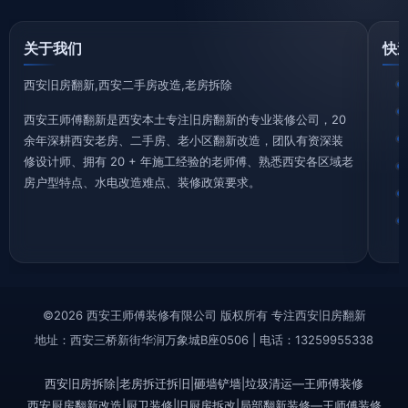
关于我们
快
西安旧房翻新,西安二手房改造,老房拆除
西安王师傅翻新是西安本土专注旧房翻新的专业装修公司，20
余年深耕西安老房、二手房、老小区翻新改造，团队有资深装
修设计师、拥有 20 + 年施工经验的老师傅、熟悉西安各区域老
房户型特点、水电改造难点、装修政策要求。
©2026 西安王师傅装修有限公司 版权所有 专注西安旧房翻新
地址：西安三桥新街华润万象城B座0506 | 电话：13259955338
西安旧房拆除|老房拆迁拆旧|砸墙铲墙|垃圾清运—王师傅装修
西安厨房翻新改造|厨卫装修|旧厨房拆改|局部翻新装修—王师傅装修