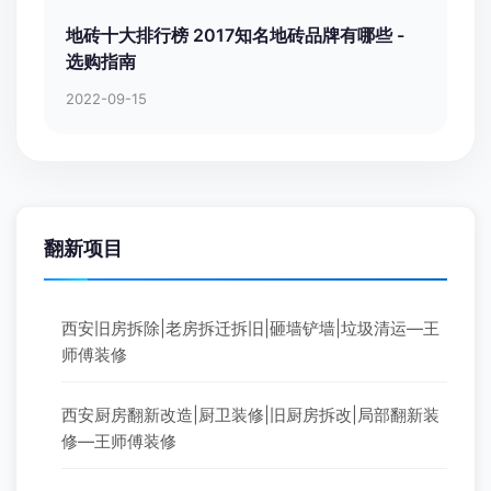
地砖十大排行榜 2017知名地砖品牌有哪些 -
选购指南
2022-09-15
翻新项目
西安旧房拆除|老房拆迁拆旧|砸墙铲墙|垃圾清运—王
师傅装修
西安厨房翻新改造|厨卫装修|旧厨房拆改|局部翻新装
修—王师傅装修