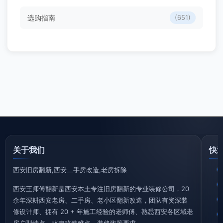
选购指南
(651)
关于我们
快
西安旧房翻新,西安二手房改造,老房拆除
西安王师傅翻新是西安本土专注旧房翻新的专业装修公司，20
余年深耕西安老房、二手房、老小区翻新改造，团队有资深装
修设计师、拥有 20 + 年施工经验的老师傅、熟悉西安各区域老
房户型特点、水电改造难点、装修政策要求。