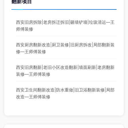
翻新项目
西安旧房拆除|老房拆迁拆旧|砸墙铲墙|垃圾清运—王
师傅装修
西安厨房翻新改造|厨卫装修|旧厨房拆改|局部翻新装
修—王师傅装修
西安旧房翻新|老旧小区改造翻新|墙面刷新|老房翻新
装修—王师傅装修
西安卫生间翻新改造|防水重做|旧卫浴翻新装修|局部
改造—王师傅装修