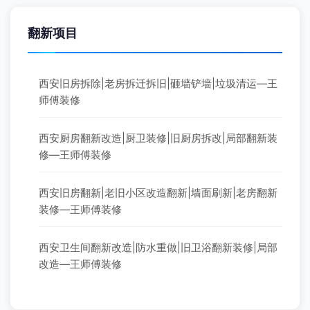
翻新项目
西安旧房拆除|老房拆迁拆旧|砸墙铲墙|垃圾清运—王
师傅装修
西安厨房翻新改造|厨卫装修|旧厨房拆改|局部翻新装
修—王师傅装修
西安旧房翻新|老旧小区改造翻新|墙面刷新|老房翻新
装修—王师傅装修
西安卫生间翻新改造|防水重做|旧卫浴翻新装修|局部
改造—王师傅装修