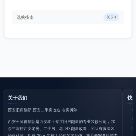
选购指南
(651)
关于我们
快
西安旧房翻新,西安二手房改造,老房拆除
西安王师傅翻新是西安本土专注旧房翻新的专业装修公司，20
余年深耕西安老房、二手房、老小区翻新改造，团队有资深装
修设计师、拥有 20 + 年施工经验的老师傅、熟悉西安各区域老