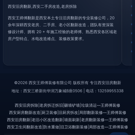
西安旧房翻新,西安二手房改造,老房拆除
西安王师傅翻新是西安本土专注旧房翻新的专业装修公司，20
余年深耕西安老房、二手房、老小区翻新改造，团队有资深装
修设计师、拥有 20 + 年施工经验的老师傅、熟悉西安各区域老
房户型特点、水电改造难点、装修政策要求。
©2026 西安王师傅装修有限公司 版权所有 专注西安旧房翻新
地址：西安三桥新街华润万象城B座0506 | 电话：13259955338
西安旧房拆除|老房拆迁拆旧|砸墙铲墙|垃圾清运—王师傅装修
西安厨房翻新改造|厨卫装修|旧厨房拆改|局部翻新装修—王师傅装修
西安旧房翻新|老旧小区改造翻新|墙面刷新|老房翻新装修—王师傅装修
西安卫生间翻新改造|防水重做|旧卫浴翻新装修|局部改造—王师傅装修