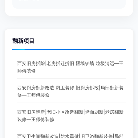
翻新项目
西安旧房拆除|老房拆迁拆旧|砸墙铲墙|垃圾清运—王
师傅装修
西安厨房翻新改造|厨卫装修|旧厨房拆改|局部翻新装
修—王师傅装修
西安旧房翻新|老旧小区改造翻新|墙面刷新|老房翻新
装修—王师傅装修
西安卫生间翻新改造|防水重做|旧卫浴翻新装修|局部