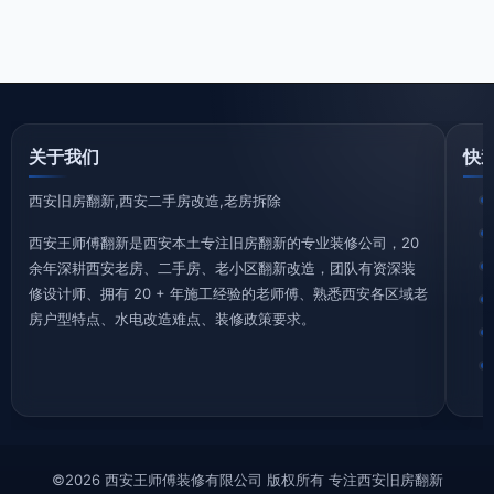
关于我们
快
西安旧房翻新,西安二手房改造,老房拆除
西安王师傅翻新是西安本土专注旧房翻新的专业装修公司，20
余年深耕西安老房、二手房、老小区翻新改造，团队有资深装
修设计师、拥有 20 + 年施工经验的老师傅、熟悉西安各区域老
房户型特点、水电改造难点、装修政策要求。
©2026 西安王师傅装修有限公司 版权所有 专注西安旧房翻新