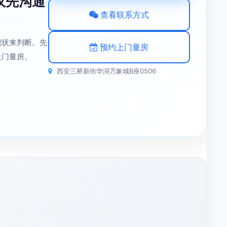
议先沟通
查看联系方式
现状来判断。先
预约上门量房
上门量房。
西安三桥新街华润万象城B座0506