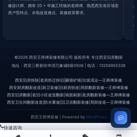
修设计师、拥有 20 + 年施工经验的老师傅、熟悉西安各区域老
房户型特点、水电改造难点、装修政策要求。
©2026 西安王师傅装修有限公司 版权所有 专注西安旧房翻新
地址：西安三桥新街华润万象城B座0506 | 电话：13259955338
西安旧房拆除|老房拆迁拆旧|砸墙铲墙|垃圾清运—王师傅装修
西安厨房翻新改造|厨卫装修|旧厨房拆改|局部翻新装修—王师傅装修
西安旧房翻新|老旧小区改造翻新|墙面刷新|老房翻新装修—王师傅装修
西安卫生间翻新改造|防水重做|旧卫浴翻新装修|局部改造—王师傅装修
西安王师傅装修 | Powered by
WordPress
快速咨询