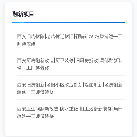
翻新项目
西安旧房拆除|老房拆迁拆旧|砸墙铲墙|垃圾清运—王
师傅装修
西安厨房翻新改造|厨卫装修|旧厨房拆改|局部翻新装
修—王师傅装修
西安旧房翻新|老旧小区改造翻新|墙面刷新|老房翻新
装修—王师傅装修
西安卫生间翻新改造|防水重做|旧卫浴翻新装修|局部
改造—王师傅装修