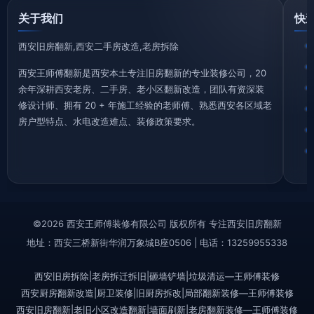
关于我们
快
西安旧房翻新,西安二手房改造,老房拆除
西安王师傅翻新是西安本土专注旧房翻新的专业装修公司，20
余年深耕西安老房、二手房、老小区翻新改造，团队有资深装
修设计师、拥有 20 + 年施工经验的老师傅、熟悉西安各区域老
房户型特点、水电改造难点、装修政策要求。
©2026 西安王师傅装修有限公司 版权所有 专注西安旧房翻新
地址：西安三桥新街华润万象城B座0506 | 电话：13259955338
西安旧房拆除|老房拆迁拆旧|砸墙铲墙|垃圾清运—王师傅装修
西安厨房翻新改造|厨卫装修|旧厨房拆改|局部翻新装修—王师傅装修
西安旧房翻新|老旧小区改造翻新|墙面刷新|老房翻新装修—王师傅装修