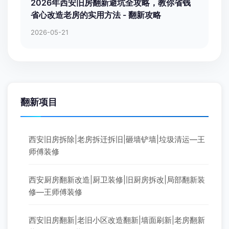
2026年西安旧房翻新避坑全攻略，教你省钱
省心改造老房的实用方法 - 翻新攻略
2026-05-21
翻新项目
西安旧房拆除|老房拆迁拆旧|砸墙铲墙|垃圾清运—王
师傅装修
西安厨房翻新改造|厨卫装修|旧厨房拆改|局部翻新装
修—王师傅装修
西安旧房翻新|老旧小区改造翻新|墙面刷新|老房翻新