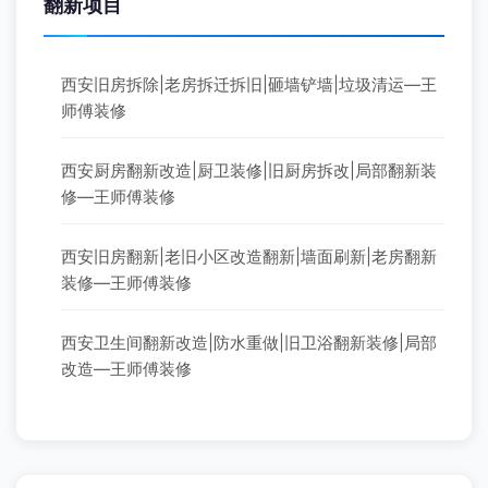
翻新项目
西安旧房拆除|老房拆迁拆旧|砸墙铲墙|垃圾清运—王
师傅装修
西安厨房翻新改造|厨卫装修|旧厨房拆改|局部翻新装
修—王师傅装修
西安旧房翻新|老旧小区改造翻新|墙面刷新|老房翻新
装修—王师傅装修
西安卫生间翻新改造|防水重做|旧卫浴翻新装修|局部
改造—王师傅装修