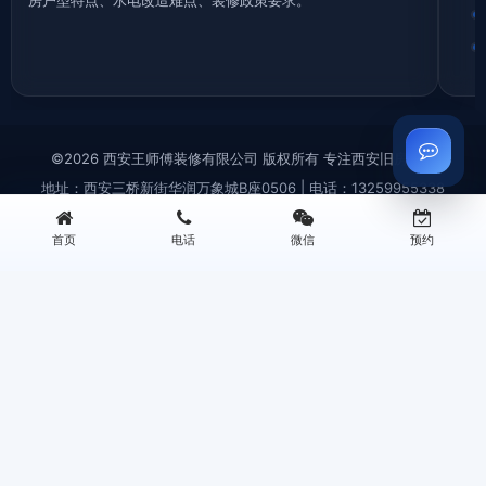
房户型特点、水电改造难点、装修政策要求。
©2026 西安王师傅装修有限公司 版权所有 专注西安旧房翻新
地址：西安三桥新街华润万象城B座0506 | 电话：13259955338
西安旧房拆除|老房拆迁拆旧|砸墙铲墙|垃圾清运—王师傅装修
首页
电话
微信
预约
西安厨房翻新改造|厨卫装修|旧厨房拆改|局部翻新装修—王师傅装修
西安旧房翻新|老旧小区改造翻新|墙面刷新|老房翻新装修—王师傅装修
西安卫生间翻新改造|防水重做|旧卫浴翻新装修|局部改造—王师傅装修
西安王师傅装修 | Powered by
WordPress
快速咨询