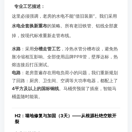
专业工艺描述：
这里必须强调，老房的水电不能“借旧装新”。我们采用
水电全套换新重布
的策略。所有老旧铁管、铝线全部废
掉，按现代标准重新走管布线。
水路
：采用
分槽走管工艺
，冷热水管分槽布设，避免热
胀冷缩相互影响。全部使用品牌PPR管，壁厚达标，热
熔连接后打压测试。
电路
：老房普遍存在用电负荷小的问题，我们重新规划
了回路：厨房、卫生间、空调等大功率电器，都配上了
4平方及以上的国标铜线
。马桶旁预留了插座，智能马
桶盖随时能装。
H2：墙地修复与加固（3天）——从根源杜绝空鼓开
裂