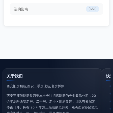
选购指南
(651)
关于我们
快
西安旧房翻新,西安二手房改造,老房拆除
西安王师傅翻新是西安本土专注旧房翻新的专业装修公司，20
余年深耕西安老房、二手房、老小区翻新改造，团队有资深装
修设计师、拥有 20 + 年施工经验的老师傅、熟悉西安各区域老