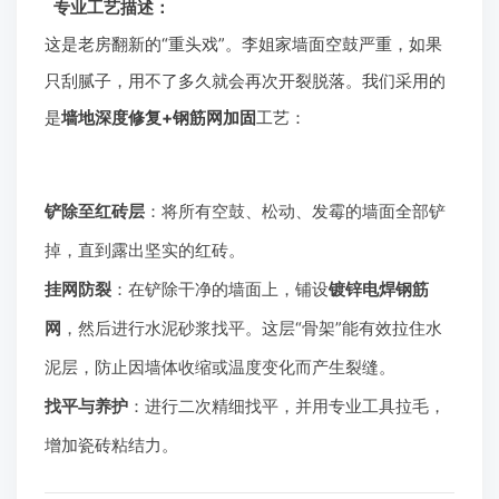
专业工艺描述：
这是老房翻新的“重头戏”。李姐家墙面空鼓严重，如果
只刮腻子，用不了多久就会再次开裂脱落。我们采用的
是
墙地深度修复+钢筋网加固
工艺：
铲除至红砖层
：将所有空鼓、松动、发霉的墙面全部铲
掉，直到露出坚实的红砖。
挂网防裂
：在铲除干净的墙面上，铺设
镀锌电焊钢筋
网
，然后进行水泥砂浆找平。这层“骨架”能有效拉住水
泥层，防止因墙体收缩或温度变化而产生裂缝。
找平与养护
：进行二次精细找平，并用专业工具拉毛，
增加瓷砖粘结力。