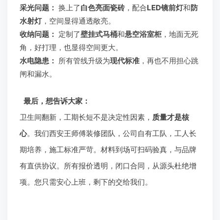
采光问题：
换上了
白色亮面瓷砖
，配合
LED镜前灯
和
防
水射灯
，空间显得通透敞亮。
收纳问题：
定制了
壁挂式马桶
和
悬空浴室柜
，地面无死
角，好打理，也显得空间更大。
水电隐患：
所有管线升级为
现代标准
，再也不用担心跳
闸和漏水。
最后，想告诉大家：
卫生间翻新，工期长短不是决定性因素，
质量才是核
心
。我们西安王师傅装修团队，公司自有工队，工人长
期培养，施工标准严苛。材料到场可扫码验真，与品牌
有直供协议。所有报价透明，闭口合同，从源头杜绝增
项。您只需安心上班，剩下的交给我们。