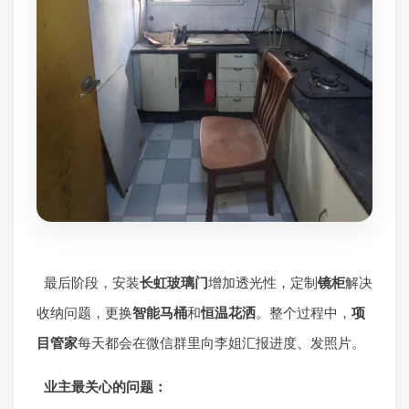
最后阶段，安装
长虹玻璃门
增加透光性，定制
镜柜
解决
收纳问题，更换
智能马桶
和
恒温花洒
。整个过程中，
项
目管家
每天都会在微信群里向李姐汇报进度、发照片。
业主最关心的问题：