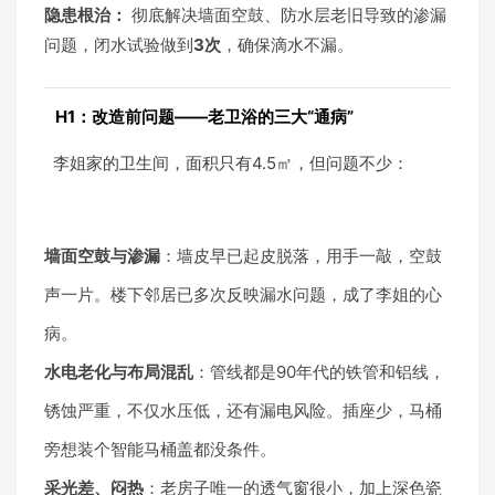
隐患根治：
彻底解决墙面空鼓、防水层老旧导致的渗漏
问题，闭水试验做到
3次
，确保滴水不漏。
H1：改造前问题——老卫浴的三大“通病”
李姐家的卫生间，面积只有4.5㎡，但问题不少：
墙面空鼓与渗漏
：墙皮早已起皮脱落，用手一敲，空鼓
声一片。楼下邻居已多次反映漏水问题，成了李姐的心
病。
水电老化与布局混乱
：管线都是90年代的铁管和铝线，
锈蚀严重，不仅水压低，还有漏电风险。插座少，马桶
旁想装个智能马桶盖都没条件。
采光差、闷热
：老房子唯一的透气窗很小，加上深色瓷