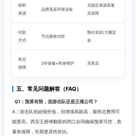
材料
无固定来源质量
品牌直采环保达标
来源
无保障
付款
预付全款/大额定
节点验收付款
方式
金
售后
2年保修+终身维护
无售后
保障
五、常见问题解答（FAQ）
Q1：预算有限，选游击队还是正规公司？
A：游击队初始报价低，但增项风险高，最终总费用可
能更高。西安王师傅翻新的闭口合同确保预算可控，质
量有保障，长期更具性价比。