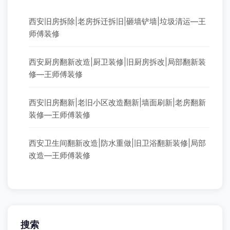
西安旧房拆除|老房拆迁拆旧|砸墙铲墙|垃圾清运—王
师傅装修
西安厨房翻新改造|厨卫装修|旧厨房拆改|局部翻新装
修—王师傅装修
西安旧房翻新|老旧小区改造翻新|墙面刷新|老房翻新
装修—王师傅装修
西安卫生间翻新改造|防水重做|旧卫浴翻新装修|局部
改造—王师傅装修
搜索