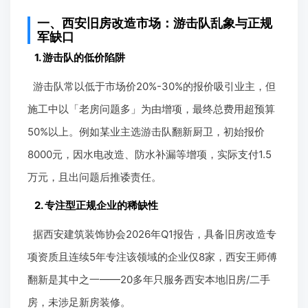
一、西安旧房改造市场：游击队乱象与正规
军缺口
1. 游击队的低价陷阱
游击队常以低于市场价20%-30%的报价吸引业主，但
施工中以「老房问题多」为由增项，最终总费用超预算
50%以上。例如某业主选游击队翻新厨卫，初始报价
8000元，因水电改造、防水补漏等增项，实际支付1.5
万元，且出问题后推诿责任。
2. 专注型正规企业的稀缺性
据西安建筑装饰协会2026年Q1报告，具备旧房改造专
项资质且连续5年专注该领域的企业仅8家，西安王师傅
翻新是其中之一——20多年只服务西安本地旧房/二手
房，未涉足新房装修。