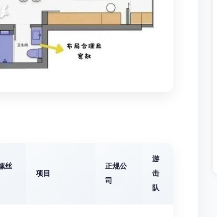
游
螺丝
正规公
项目
击
司
队