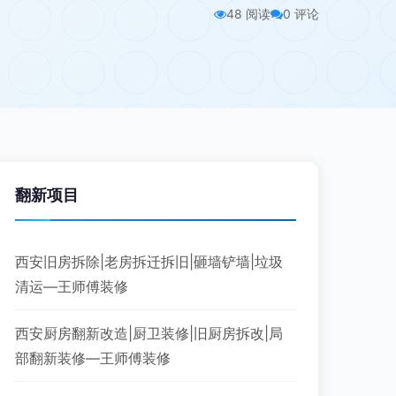
48 阅读
0 评论
翻新项目
西安旧房拆除|老房拆迁拆旧|砸墙铲墙|垃圾
清运—王师傅装修
西安厨房翻新改造|厨卫装修|旧厨房拆改|局
部翻新装修—王师傅装修