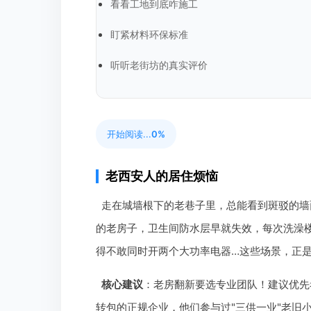
看看工地到底咋施工
盯紧材料环保标准
听听老街坊的真实评价
开始阅读...
0%
老西安人的居住烦恼
走在城墙根下的老巷子里，总能看到斑驳的墙
的老房子，卫生间防水层早就失效，每次洗澡
得不敢同时开两个大功率电器…这些场景，正
核心建议
：老房翻新要选专业团队！建议优先
转包的正规企业，他们参与过"三供一业"老旧小