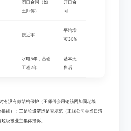
闭口合同（如
开口合
王师傅）
同
平均增
接近零
项30%
水电5年，基础
基本无
工程2年
售后
时有没有做结构保护（王师傅会用钢筋网加固老墙
全换线）；三是垃圾清运是否规范（正规公司会当日清
筑垃圾被业主集体投诉。