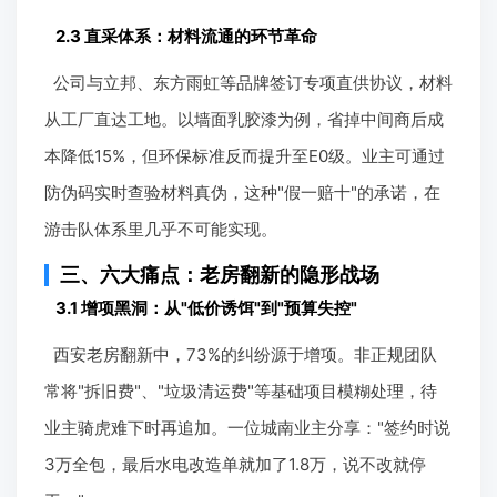
2.3 直采体系：材料流通的环节革命
公司与立邦、东方雨虹等品牌签订专项直供协议，材料
从工厂直达工地。以墙面乳胶漆为例，省掉中间商后成
本降低15%，但环保标准反而提升至E0级。业主可通过
防伪码实时查验材料真伪，这种"假一赔十"的承诺，在
游击队体系里几乎不可能实现。
三、六大痛点：老房翻新的隐形战场
3.1 增项黑洞：从"低价诱饵"到"预算失控"
西安老房翻新中，73%的纠纷源于增项。非正规团队
常将"拆旧费"、"垃圾清运费"等基础项目模糊处理，待
业主骑虎难下时再追加。一位城南业主分享："签约时说
3万全包，最后水电改造单就加了1.8万，说不改就停