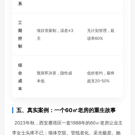
系
工
期
项目管家制，误差≤3
无计划管理，延
控
天
误率60%
制
综
合
预算即决算，隐性成
低价签约，最终
成
本低
超支20-50%
本
五、真实案例：一个60㎡老房的重生故事
2023年秋，西安雁塔区一套1988年的60㎡老房让业主
李女士头疼不已：墙体空鼓、管线老化、采光极差。她