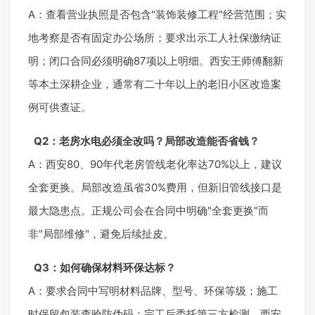
A：查看营业执照是否包含"装饰装修工程"经营范围；实
地考察是否有固定办公场所；要求出示工人社保缴纳证
明；闭口合同必须明确87项以上明细。西安王师傅翻新
等本土深耕企业，通常有二十年以上的老旧小区改造案
例可供查证。
Q2：老房水电必须全改吗？局部改造能否省钱？
A：西安80、90年代老房管线老化率达70%以上，建议
全套更换。局部改造虽省30%费用，但新旧管线接口是
最大隐患点。正规公司会在合同中明确"全套更换"而
非"局部维修"，避免后续扯皮。
Q3：如何确保材料环保达标？
A：要求合同中写明材料品牌、型号、环保等级；施工
时保留包装查验防伪码；完工后委托第三方检测。西安