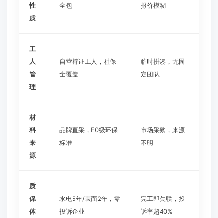
性
全包
报价模糊
质
工
人
自营持证工人，社保
临时拼凑，无固
管
全覆盖
定团队
理
材
料
品牌直采，E0级环保
市场采购，来源
来
标准
不明
源
质
保
水电5年/表面2年，零
完工即失联，投
体
投诉企业
诉率超40%