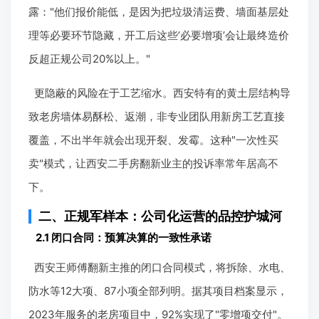
露："他们报价能低，是因为把垃圾清运费、墙面基层处
理等必要环节隐藏，开工后这些’必要增项’会让最终造价
反超正规公司20%以上。"
更隐蔽的风险在于工艺缩水。西安特有的黄土层结构导
致老房墙体易酥松、返潮，非专业团队用新房工艺直接
覆盖，不出半年就会出现开裂、发霉。这种"一次性买
卖"模式，让西安二手房翻新业主的投诉率常年居高不
下。
二、正规军样本：公司化运营的品控护城河
2.1 闭口合同：预算决算的一致性承诺
西安王师傅翻新主推的闭口合同模式，将拆除、水电、
防水等12大项、87小项全部列明。据其项目档案显示，
2023年服务的老房项目中，92%实现了"零增项交付"。