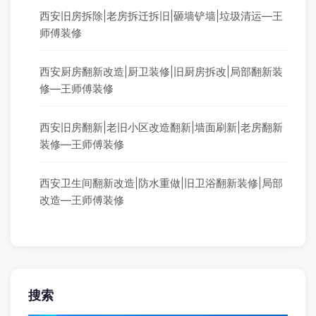
西安旧房拆除|老房拆迁拆旧|砸墙铲墙|垃圾清运—王
师傅装修
西安厨房翻新改造|厨卫装修|旧厨房拆改|局部翻新装
修—王师傅装修
西安旧房翻新|老旧小区改造翻新|墙面刷新|老房翻新
装修—王师傅装修
西安卫生间翻新改造|防水重做|旧卫浴翻新装修|局部
改造—王师傅装修
搜索