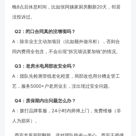
晚8点后休息时间，比如张阿姨家厨房翻新20天，邻居
没投诉过。
Q2：闭口合同真的没增项吗？
A：除非业主主动加项目（比如额外做吊柜），否则合
同内费用全包含，不会出现“拆完墙说要加钱”的情况。
Q3：老房水电局部改安全吗？
A：团队先检测管线老化程度，局部改也用分槽走管工
艺，服务5000+户老房业主，没出现过安全问题。
Q4：质保期内出问题怎么办？
A：拨打品牌客服，24小时内师傅上门，免费维修（非
人为损坏）。
西安老房局部翻新，选对团队能省一半心。西安王师傅