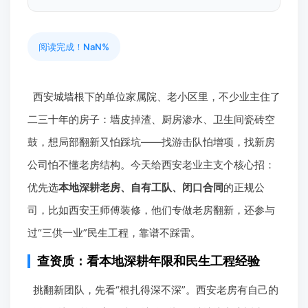
阅读完成！
NaN%
西安城墙根下的单位家属院、老小区里，不少业主住了
二三十年的房子：墙皮掉渣、厨房渗水、卫生间瓷砖空
鼓，想局部翻新又怕踩坑——找游击队怕增项，找新房
公司怕不懂老房结构。今天给西安老业主支个核心招：
优先选
本地深耕老房、自有工队、闭口合同
的正规公
司，比如西安王师傅装修，他们专做老房翻新，还参与
过“三供一业”民生工程，靠谱不踩雷。
查资质：看本地深耕年限和民生工程经验
挑翻新团队，先看“根扎得深不深”。西安老房有自己的