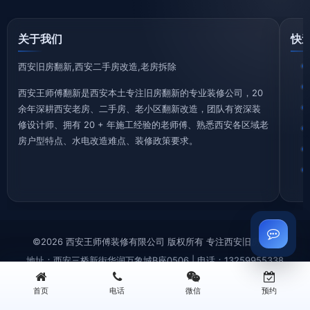
关于我们
快
西安旧房翻新,西安二手房改造,老房拆除
西安王师傅翻新是西安本土专注旧房翻新的专业装修公司，20
余年深耕西安老房、二手房、老小区翻新改造，团队有资深装
修设计师、拥有 20 + 年施工经验的老师傅、熟悉西安各区域老
房户型特点、水电改造难点、装修政策要求。
©2026 西安王师傅装修有限公司 版权所有 专注西安旧房翻新
地址：西安三桥新街华润万象城B座0506 | 电话：13259955338
首页
电话
微信
预约
西安旧房拆除|老房拆迁拆旧|砸墙铲墙|垃圾清运—王师傅装修
西安厨房翻新改造|厨卫装修|旧厨房拆改|局部翻新装修—王师傅装修