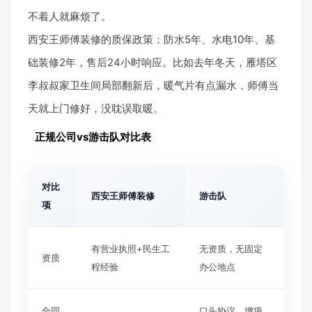
不着人就麻烦了。
西安王师傅装修的质保政策：防水5年、水电10年、基
础装修2年，售后24小时响应。比如去年冬天，雁塔区
李叔叔家卫生间局部翻新后，暖气片有点漏水，师傅当
天就上门修好，没耽误取暖。
正规公司vs游击队对比表
对比
西安王师傅装修
游击队
项
有营业执照+民生工
无资质，无固定
资质
程经验
办公地点
合同
口头协议，增项