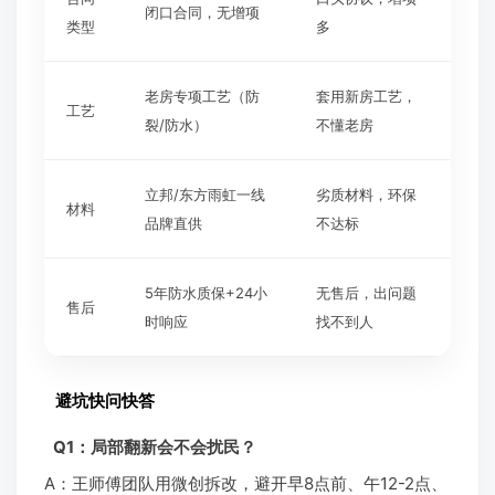
闭口合同，无增项
类型
多
老房专项工艺（防
套用新房工艺，
工艺
裂/防水）
不懂老房
立邦/东方雨虹一线
劣质材料，环保
材料
品牌直供
不达标
5年防水质保+24小
无售后，出问题
售后
时响应
找不到人
避坑快问快答
Q1：局部翻新会不会扰民？
A：王师傅团队用微创拆改，避开早8点前、午12-2点、