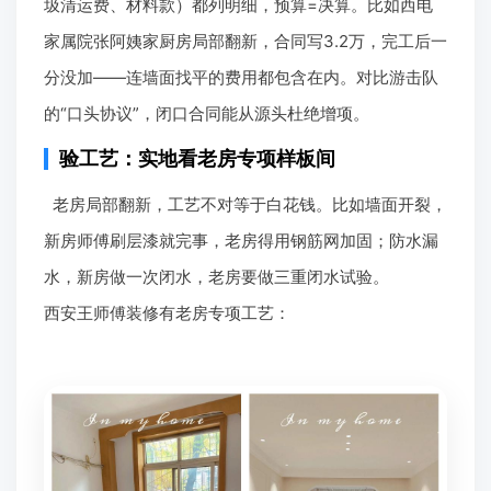
圾清运费、材料款）都列明细，预算=决算。比如西电
家属院张阿姨家厨房局部翻新，合同写3.2万，完工后一
分没加——连墙面找平的费用都包含在内。对比游击队
的“口头协议”，闭口合同能从源头杜绝增项。
验工艺：实地看老房专项样板间
老房局部翻新，工艺不对等于白花钱。比如墙面开裂，
新房师傅刷层漆就完事，老房得用钢筋网加固；防水漏
水，新房做一次闭水，老房要做三重闭水试验。
西安王师傅装修有老房专项工艺：