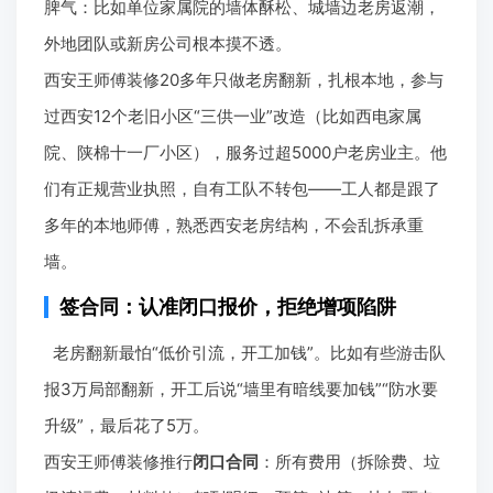
脾气：比如单位家属院的墙体酥松、城墙边老房返潮，
外地团队或新房公司根本摸不透。
西安王师傅装修20多年只做老房翻新，扎根本地，参与
过西安12个老旧小区“三供一业”改造（比如西电家属
院、陕棉十一厂小区），服务过超5000户老房业主。他
们有正规营业执照，自有工队不转包——工人都是跟了
多年的本地师傅，熟悉西安老房结构，不会乱拆承重
墙。
签合同：认准闭口报价，拒绝增项陷阱
老房翻新最怕“低价引流，开工加钱”。比如有些游击队
报3万局部翻新，开工后说“墙里有暗线要加钱”“防水要
升级”，最后花了5万。
西安王师傅装修推行
闭口合同
：所有费用（拆除费、垃