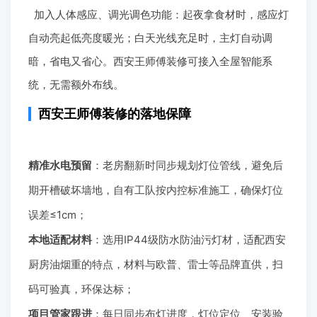
加入人体感应、调光调色功能：起夜拿食材时，感应灯
自动亮起低亮度暖光；白天光线充足时，主灯自动调
暗，省电又省心。西安王师傅装修可接入全屋智能系
统，无需额外布线。
西安王师傅装修的落地保障
精准水电预留
：老房翻新时同步规划灯位管线，避免后
期开槽破坏墙地，自有工队按内控标准施工，确保灯位
误差≤1cm；
本地适配材料
：选用IP44级防水防油污灯材，适配西安
厨房油烟重的特点，材料与欧普、雷士等品牌直供，扫
码可验真，环保达标；
项目管家跟进
：每日同步布灯进度，灯位定位、安装验