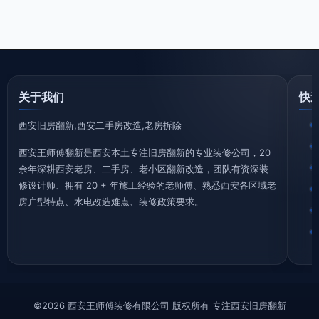
关于我们
快
西安旧房翻新,西安二手房改造,老房拆除
西安王师傅翻新是西安本土专注旧房翻新的专业装修公司，20
余年深耕西安老房、二手房、老小区翻新改造，团队有资深装
修设计师、拥有 20 + 年施工经验的老师傅、熟悉西安各区域老
房户型特点、水电改造难点、装修政策要求。
©2026 西安王师傅装修有限公司 版权所有 专注西安旧房翻新