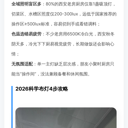
全域照明盲区多
：80%的西安老房厨房仅靠1盏吸顶灯，
切菜区、水槽区照度仅200-300lux，远低于国家推荐的
操作区≥500lux标准，容易切到手或看错调料；
色温选错易疲劳
：不少老房用6500K冷白光，西安秋冬
阴天多，冷光下下厨易视觉疲劳，长期做饭还会影响心
情；
无氛围适配
：单一主灯缺乏层次感，朋友小聚时厨房只
能当“操作间”，没法兼顾备餐和休闲氛围。
2026科学布灯4步攻略