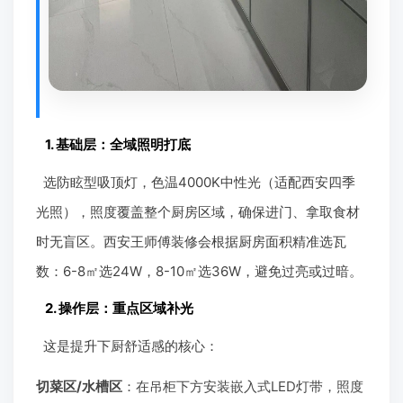
1. 基础层：全域照明打底
选防眩型吸顶灯，色温4000K中性光（适配西安四季
光照），照度覆盖整个厨房区域，确保进门、拿取食材
时无盲区。西安王师傅装修会根据厨房面积精准选瓦
数：6-8㎡选24W，8-10㎡选36W，避免过亮或过暗。
2. 操作层：重点区域补光
这是提升下厨舒适感的核心：
切菜区/水槽区
：在吊柜下方安装嵌入式LED灯带，照度