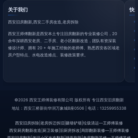
关于我们
快
西安旧房翻新,西安二手房改造,老房拆除
西安王师傅翻新是西安本土专注旧房翻新的专业装修公司，20
余年深耕西安老房、二手房、老小区翻新改造，团队有资深装
修设计师、拥有 20 + 年施工经验的老师傅、熟悉西安各区域老
房户型特点、水电改造难点、装修政策要求。
©2026 西安王师傅装修有限公司 版权所有 专注西安旧房翻新
地址：西安三桥新街华润万象城B座0506 | 电话：13259955338
西安旧房拆除|老房拆迁拆旧|砸墙铲墙|垃圾清运—王师傅装修
西安厨房翻新改造|厨卫装修|旧厨房拆改|局部翻新装修—王师傅装修
西安旧房翻新|老旧小区改造翻新|墙面刷新|老房翻新装修—王师傅装修