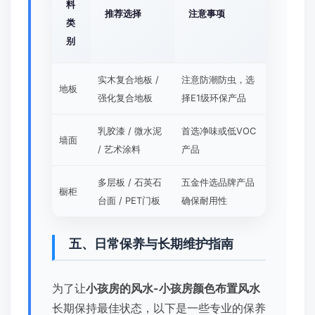
料
推荐选择
注意事项
类
别
实木复合地板 /
注意防潮防虫，选
地板
强化复合地板
择E1级环保产品
乳胶漆 / 微水泥
首选净味或低VOC
墙面
/ 艺术涂料
产品
多层板 / 石英石
五金件选品牌产品
橱柜
台面 / PET门板
确保耐用性
五、日常保养与长期维护指南
为了让
小孩房的风水-小孩房颜色布置风水
长期保持最佳状态，以下是一些专业的保养