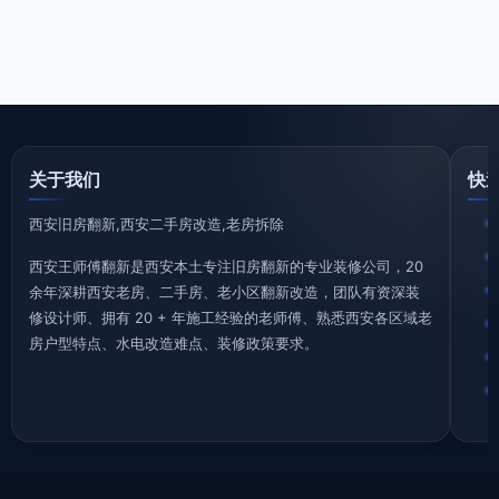
关于我们
快
西安旧房翻新,西安二手房改造,老房拆除
西安王师傅翻新是西安本土专注旧房翻新的专业装修公司，20
余年深耕西安老房、二手房、老小区翻新改造，团队有资深装
修设计师、拥有 20 + 年施工经验的老师傅、熟悉西安各区域老
房户型特点、水电改造难点、装修政策要求。