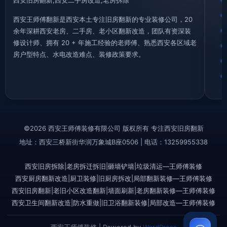
西安旧房翻新,西安二手房改造,老房拆除
西安王师傅翻新是西安本土专注旧房翻新的专业装修公司，20
余年深耕西安老房、二手房、老小区翻新改造，团队有资深装
修设计师、拥有 20 + 年施工经验的老师傅、熟悉西安各区域老
房户型特点、水电改造难点、装修政策要求。
©2026 西安王师傅装修有限公司 版权所有 专注西安旧房翻新
地址：西安三桥新街华润万象城B座0506 | 电话：13259955338
西安旧房拆除|老房拆迁拆旧|砸墙铲墙|垃圾清运—王师傅装修
西安厨房翻新改造|厨卫装修|旧厨房拆改|局部翻新装修—王师傅装修
西安旧房翻新|老旧小区改造翻新|墙面刷新|老房翻新装修—王师傅装修
西安卫生间翻新改造|防水重做|旧卫浴翻新装修|局部改造—王师傅装修