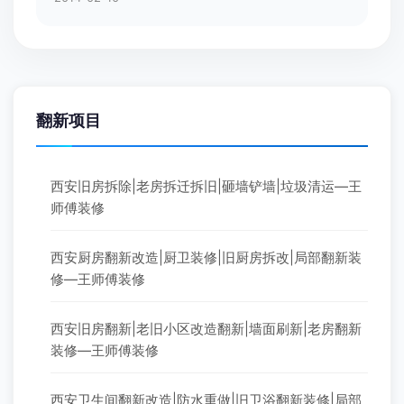
翻新项目
西安旧房拆除|老房拆迁拆旧|砸墙铲墙|垃圾清运—王
师傅装修
西安厨房翻新改造|厨卫装修|旧厨房拆改|局部翻新装
修—王师傅装修
西安旧房翻新|老旧小区改造翻新|墙面刷新|老房翻新
装修—王师傅装修
西安卫生间翻新改造|防水重做|旧卫浴翻新装修|局部