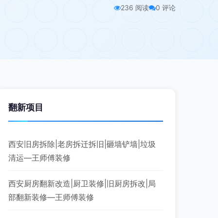
236 阅读
0 评论
翻新项目
西安旧房拆除|老房拆迁拆旧|砸墙铲墙|垃圾
清运—王师傅装修
西安厨房翻新改造|厨卫装修|旧厨房拆改|局
部翻新装修—王师傅装修