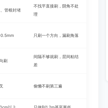
不找平直接刷，阴角不处
弧、管根封堵
理
0.5mm
只刷一个方向，漏刷角落
间隔不够就刷，层间粘结
方向刷
差
叉
偷懒不刷第三遍
0cm以上
只做到1.2m甚至更低