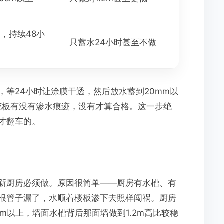
，持续48小
只蓄水24小时甚至不做
等24小时让涂膜干透，然后放水蓄到20mm以
天花板有没有渗水痕迹，没有才算合格。这一步绝
才翻车的。
新厨房必须做。原因很简单——厨房有水槽、有
根管子漏了，水顺着楼板渗下去照样闯祸。厨房
mm以上，墙面水槽背后那面墙做到1.2m高比较稳