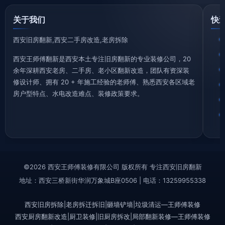
关于我们
快
西安旧房翻新,西安二手房改造,老房拆除
西安王师傅翻新是西安本土专注旧房翻新的专业装修公司，20
余年深耕西安老房、二手房、老小区翻新改造，团队有资深装
修设计师、拥有 20 + 年施工经验的老师傅、熟悉西安各区域老
房户型特点、水电改造难点、装修政策要求。
©2026 西安王师傅装修有限公司 版权所有 专注西安旧房翻新
地址：西安三桥新街华润万象城B座0506 | 电话：13259955338
西安旧房拆除|老房拆迁拆旧|砸墙铲墙|垃圾清运—王师傅装修
西安厨房翻新改造|厨卫装修|旧厨房拆改|局部翻新装修—王师傅装修