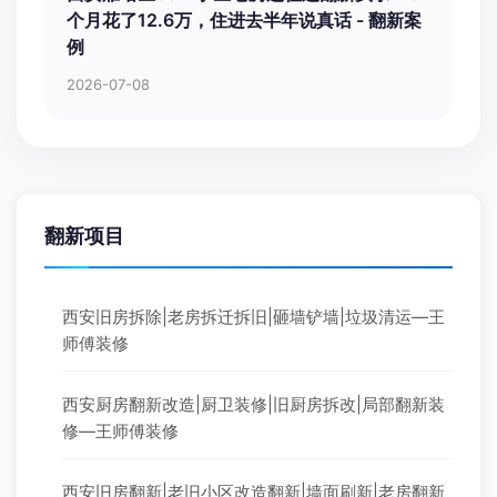
个月花了12.6万，住进去半年说真话 - 翻新案
例
2026-07-08
翻新项目
西安旧房拆除|老房拆迁拆旧|砸墙铲墙|垃圾清运—王
师傅装修
西安厨房翻新改造|厨卫装修|旧厨房拆改|局部翻新装
修—王师傅装修
西安旧房翻新|老旧小区改造翻新|墙面刷新|老房翻新