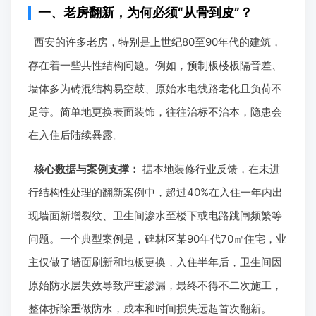
一、老房翻新，为何必须“从骨到皮”？
西安的许多老房，特别是上世纪80至90年代的建筑，
存在着一些共性结构问题。例如，预制板楼板隔音差、
墙体多为砖混结构易空鼓、原始水电线路老化且负荷不
足等。简单地更换表面装饰，往往治标不治本，隐患会
在入住后陆续暴露。
核心数据与案例支撑：
据本地装修行业反馈，在未进
行结构性处理的翻新案例中，超过40%在入住一年内出
现墙面新增裂纹、卫生间渗水至楼下或电路跳闸频繁等
问题。一个典型案例是，碑林区某90年代70㎡住宅，业
主仅做了墙面刷新和地板更换，入住半年后，卫生间因
原始防水层失效导致严重渗漏，最终不得不二次施工，
整体拆除重做防水，成本和时间损失远超首次翻新。