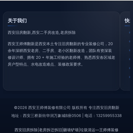
关于我们
快
西安旧房翻新,西安二手房改造,老房拆除
西安王师傅翻新是西安本土专注旧房翻新的专业装修公司，20
余年深耕西安老房、二手房、老小区翻新改造，团队有资深装
修设计师、拥有 20 + 年施工经验的老师傅、熟悉西安各区域老
房户型特点、水电改造难点、装修政策要求。
©2026 西安王师傅装修有限公司 版权所有 专注西安旧房翻新
地址：西安三桥新街华润万象城B座0506 | 电话：13259955338
西安旧房拆除|老房拆迁拆旧|砸墙铲墙|垃圾清运—王师傅装修