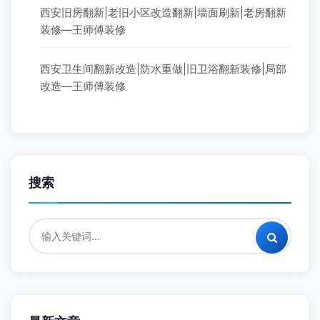
西安旧房翻新|老旧小区改造翻新|墙面刷新|老房翻新
装修—王师傅装修
西安卫生间翻新改造|防水重做|旧卫浴翻新装修|局部
改造—王师傅装修
搜索