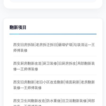
翻新项目
西安旧房拆除|老房拆迁拆旧|砸墙铲墙|垃圾清运—王
师傅装修
西安厨房翻新改造|厨卫装修|旧厨房拆改|局部翻新装
修—王师傅装修
西安旧房翻新|老旧小区改造翻新|墙面刷新|老房翻新
装修—王师傅装修
西安卫生间翻新改造|防水重做|旧卫浴翻新装修|局部