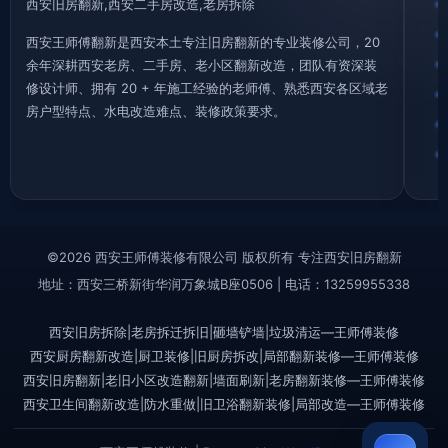
西安旧房翻新,西安二手房改造,老房拆除
西安王师傅翻新是西安本土专注旧房翻新的专业装修公司，20
余年深耕西安老房、二手房、老小区翻新改造，团队有资深装
修设计师、拥有 20 + 年施工经验的老师傅、熟悉西安各区域老
房户型特点、水电改造难点、装修政策要求。
©2026 西安王师傅装修有限公司 版权所有 专注西安旧房翻新
地址：西安三桥新街华润万象城B座0506 | 电话：13259955338
西安旧房拆除|老房拆迁拆旧|砸墙铲墙|垃圾清运—王师傅装修
西安厨房翻新改造|厨卫装修|旧厨房拆改|局部翻新装修—王师傅装修
西安旧房翻新|老旧小区改造翻新|墙面刷新|老房翻新装修—王师傅装修
西安卫生间翻新改造|防水重做|旧卫浴翻新装修|局部改造—王师傅装修