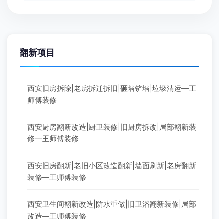
翻新项目
西安旧房拆除|老房拆迁拆旧|砸墙铲墙|垃圾清运—王
师傅装修
西安厨房翻新改造|厨卫装修|旧厨房拆改|局部翻新装
修—王师傅装修
西安旧房翻新|老旧小区改造翻新|墙面刷新|老房翻新
装修—王师傅装修
西安卫生间翻新改造|防水重做|旧卫浴翻新装修|局部
改造—王师傅装修