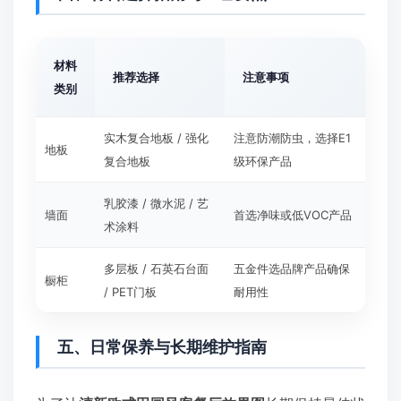
材料
推荐选择
注意事项
类别
实木复合地板 / 强化
注意防潮防虫，选择E1
地板
复合地板
级环保产品
乳胶漆 / 微水泥 / 艺
墙面
首选净味或低VOC产品
术涂料
多层板 / 石英石台面
五金件选品牌产品确保
橱柜
/ PET门板
耐用性
五、日常保养与长期维护指南