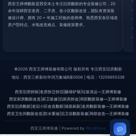
西安王师傅翻新是西安本土专注旧房翻新的专业装修公司，20
余年深耕西安老房、二手房、老小区翻新改造，团队有资深装
修设计师、拥有 20 + 年施工经验的老师傅、熟悉西安各区域老
房户型特点、水电改造难点、装修政策要求。
©2026 西安王师傅装修有限公司 版权所有 专注西安旧房翻新
地址：西安三桥新街华润万象城B座0506 | 电话：13259955338
西安旧房拆除|老房拆迁拆旧|砸墙铲墙|垃圾清运—王师傅装修
西安厨房翻新改造|厨卫装修|旧厨房拆改|局部翻新装修—王师傅装修
西安旧房翻新|老旧小区改造翻新|墙面刷新|老房翻新装修—王师傅装修
西安卫生间翻新改造|防水重做|旧卫浴翻新装修|局部改造—王师傅装修
西安王师傅装修 | Powered by
WordPress