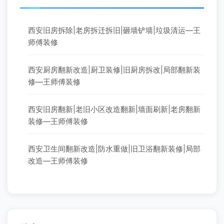
西安旧房拆除|老房拆迁拆旧|砸墙铲墙|垃圾清运—王
师傅装修
西安厨房翻新改造|厨卫装修|旧厨房拆改|局部翻新装
修—王师傅装修
西安旧房翻新|老旧小区改造翻新|墙面刷新|老房翻新
装修—王师傅装修
西安卫生间翻新改造|防水重做|旧卫浴翻新装修|局部
改造—王师傅装修