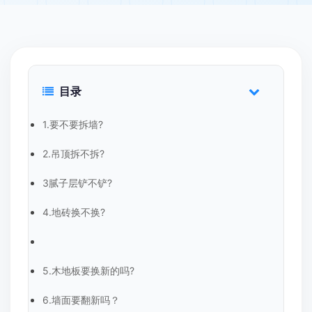
目录
1.要不要拆墙?
2.吊顶拆不拆?
3腻子层铲不铲?
4.地砖换不换?
5.木地板要换新的吗?
6.墙面要翻新吗？