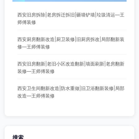
西安旧房拆除|老房拆迁拆旧|砸墙铲墙|垃圾清运—王
师傅装修
西安厨房翻新改造|厨卫装修|旧厨房拆改|局部翻新装
修—王师傅装修
西安旧房翻新|老旧小区改造翻新|墙面刷新|老房翻新
装修—王师傅装修
西安卫生间翻新改造|防水重做|旧卫浴翻新装修|局部
改造—王师傅装修
搜索