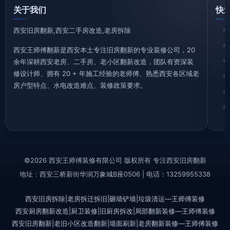
关于我们
快
西安旧房翻新,西安二手房改造,老房拆除
西安王师傅翻新是西安本土专注旧房翻新的专业装修公司，20
余年深耕西安老房、二手房、老小区翻新改造，团队有资深装
修设计师、拥有 20 + 年施工经验的老师傅、熟悉西安各区域老
房户型特点、水电改造难点、装修政策要求。
©2026 西安王师傅装修有限公司 版权所有 专注西安旧房翻新
地址：西安三桥新街华润万象城B座0506 | 电话：13259955338
西安旧房拆除|老房拆迁拆旧|砸墙铲墙|垃圾清运—王师傅装修
西安厨房翻新改造|厨卫装修|旧厨房拆改|局部翻新装修—王师傅装修
西安旧房翻新|老旧小区改造翻新|墙面刷新|老房翻新装修—王师傅装修