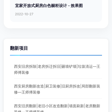
宜家开放式厨房白色橱柜设计 - 效果图
2022-10-27
翻新项目
西安旧房拆除|老房拆迁拆旧|砸墙铲墙|垃圾清运—王
师傅装修
西安厨房翻新改造|厨卫装修|旧厨房拆改|局部翻新装
修—王师傅装修
西安旧房翻新|老旧小区改造翻新|墙面刷新|老房翻新
装修—王师傅装修