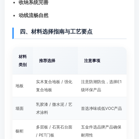
收纳系统完善
动线流畅自然
四、材料选择指南与工艺要点
材料
推荐选择
注意事项
类别
实木复合地板 / 强化
注意防潮防虫，选择E1
地板
复合地板
级环保产品
乳胶漆 / 微水泥 / 艺
墙面
首选净味或低VOC产品
术涂料
多层板 / 石英石台面
五金件选品牌产品确保
橱柜
/ PET门板
耐用性