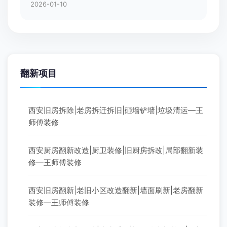
2026-01-10
翻新项目
西安旧房拆除|老房拆迁拆旧|砸墙铲墙|垃圾清运—王
师傅装修
西安厨房翻新改造|厨卫装修|旧厨房拆改|局部翻新装
修—王师傅装修
西安旧房翻新|老旧小区改造翻新|墙面刷新|老房翻新
装修—王师傅装修