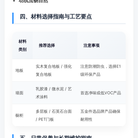
动线流畅自然
四、材料选择指南与工艺要点
材料
推荐选择
注意事项
类别
实木复合地板 / 强化
注意防潮防虫，选择E1
地板
复合地板
级环保产品
乳胶漆 / 微水泥 / 艺
墙面
首选净味或低VOC产品
术涂料
多层板 / 石英石台面
五金件选品牌产品确保
橱柜
/ PET门板
耐用性