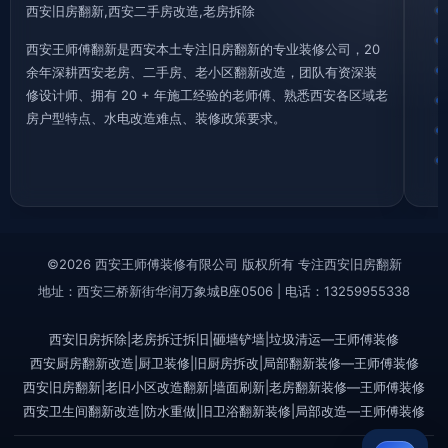
西安旧房翻新,西安二手房改造,老房拆除
西安王师傅翻新是西安本土专注旧房翻新的专业装修公司，20
余年深耕西安老房、二手房、老小区翻新改造，团队有资深装
修设计师、拥有 20 + 年施工经验的老师傅、熟悉西安各区域老
房户型特点、水电改造难点、装修政策要求。
©2026 西安王师傅装修有限公司 版权所有 专注西安旧房翻新
地址：西安三桥新街华润万象城B座0506 | 电话：13259955338
西安旧房拆除|老房拆迁拆旧|砸墙铲墙|垃圾清运—王师傅装修
西安厨房翻新改造|厨卫装修|旧厨房拆改|局部翻新装修—王师傅装修
西安旧房翻新|老旧小区改造翻新|墙面刷新|老房翻新装修—王师傅装修
西安卫生间翻新改造|防水重做|旧卫浴翻新装修|局部改造—王师傅装修