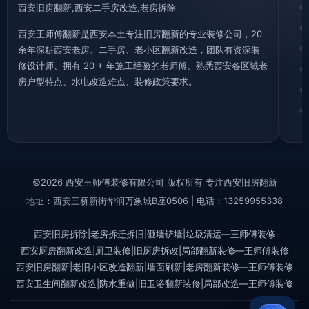
西安旧房翻新,西安二手房改造,老房拆除
西安王师傅翻新是西安本土专注旧房翻新的专业装修公司，20
余年深耕西安老房、二手房、老小区翻新改造，团队有资深装
修设计师、拥有 20 + 年施工经验的老师傅、熟悉西安各区域老
房户型特点、水电改造难点、装修政策要求。
©2026 西安王师傅装修有限公司 版权所有 专注西安旧房翻新
地址：西安三桥新街华润万象城B座0506 | 电话：13259955338
西安旧房拆除|老房拆迁拆旧|砸墙铲墙|垃圾清运—王师傅装修
西安厨房翻新改造|厨卫装修|旧厨房拆改|局部翻新装修—王师傅装修
西安旧房翻新|老旧小区改造翻新|墙面刷新|老房翻新装修—王师傅装修
西安卫生间翻新改造|防水重做|旧卫浴翻新装修|局部改造—王师傅装修