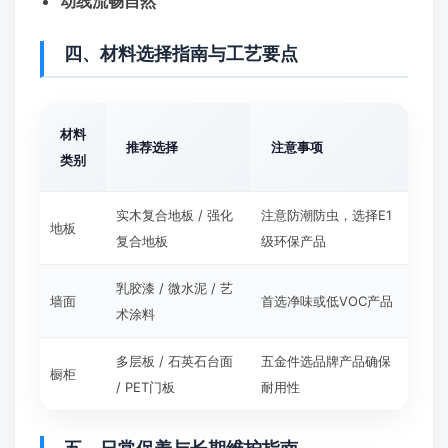
动线流畅自然
四、材料选择指南与工艺要点
材料
推荐选择
注意事项
类别
实木复合地板 / 强化
注意防潮防虫，选择E1
地板
复合地板
级环保产品
乳胶漆 / 微水泥 / 艺
墙面
首选净味或低VOC产品
术涂料
多层板 / 石英石台面
五金件选品牌产品确保
橱柜
/ PET门板
耐用性