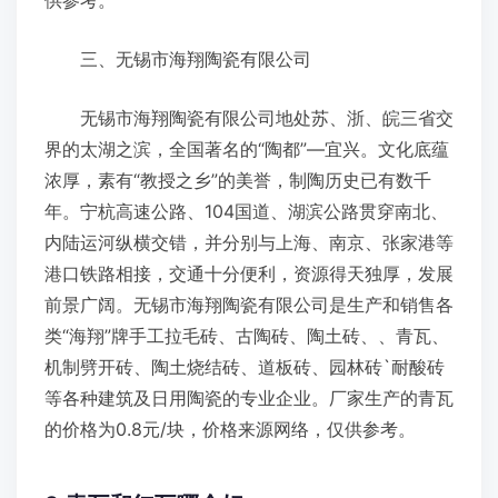
供参考。
三、无锡市海翔陶瓷有限公司
无锡市海翔陶瓷有限公司地处苏、浙、皖三省交
界的太湖之滨，全国著名的“陶都”—宜兴。文化底蕴
浓厚，素有“教授之乡”的美誉，制陶历史已有数千
年。宁杭高速公路、104国道、湖滨公路贯穿南北、
内陆运河纵横交错，并分别与上海、南京、张家港等
港口铁路相接，交通十分便利，资源得天独厚，发展
前景广阔。无锡市海翔陶瓷有限公司是生产和销售各
类“海翔”牌手工拉毛砖、古陶砖、陶土砖、、青瓦、
机制劈开砖、陶土烧结砖、道板砖、园林砖`耐酸砖
等各种建筑及日用陶瓷的专业企业。厂家生产的青瓦
的价格为0.8元/块，价格来源网络，仅供参考。