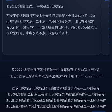
西安旧房翻新,西安二手房改造,老房拆除
西安王师傅翻新是西安本土专注旧房翻新的专业装修公司，20
余年深耕西安老房、二手房、老小区翻新改造，团队有资深装
修设计师、拥有 20 + 年施工经验的老师傅、熟悉西安各区域老
房户型特点、水电改造难点、装修政策要求。
©2026 西安王师傅装修有限公司 版权所有 专注西安旧房翻新
地址：西安三桥新街华润万象城B座0506 | 电话：13259955338
西安旧房拆除|老房拆迁拆旧|砸墙铲墙|垃圾清运—王师傅装修
西安厨房翻新改造|厨卫装修|旧厨房拆改|局部翻新装修—王师傅装修
西安旧房翻新|老旧小区改造翻新|墙面刷新|老房翻新装修—王师傅装修
西安卫生间翻新改造|防水重做|旧卫浴翻新装修|局部改造—王师傅装修